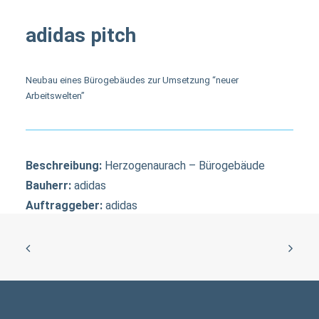
adidas pitch
Neubau eines Bürogebäudes zur Umsetzung “neuer
Arbeitswelten”
Beschreibung:
Herzogenaurach – Bürogebäude
Bauherr:
adidas
Auftraggeber:
adidas
Architekt:
withfourt architekten Stuttgart
Fakten:
ca. 120 x 18m