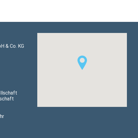
bH & Co. KG
llschaft
lschaft
hr